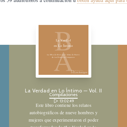
los
59
audiolibros a continuación u
obtén ayuda aquí para
Biblioteca de los Amigos
B
La Verdad
A
en Lo Íntimo
La Obra de Dios en el Alma de Nueve
de los Primeros Cuáqueros
La Verdad en Lo Íntimo — Vol. II
Compilaciones
13:02:49
Este libro contiene los relatos
autobiográficos de nueve hombres y
mujeres que experimentaron el poder