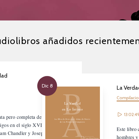
diolibros añadidos recienteme
dad
Biblioteca de los Amigos
B
Dic 8
La Verdad
Compilaci
La Verdad
A
en Lo Íntimo
13:02:4
ta pero completa de los principios
La Obra de Dios en el Alma de Nueve
de los Primeros Cuáqueros
igos en el siglo XVII, escrita por
Este libro
liam Chandler y Joseph Hodges
hombres y 