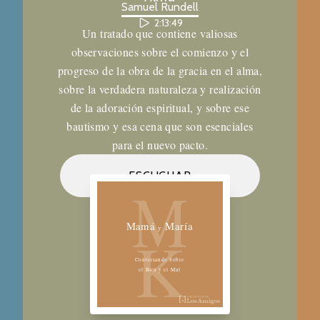
Samuel Rundell
2:13:49
Un tratado que contiene valiosas
observaciones sobre el comienzo y el
progreso de la obra de la gracia en el alma,
sobre la verdadera naturaleza y realización
de la adoración espiritual, y sobre ese
bautismo y esa cena que son esenciales
para el nuevo pacto.
Biblioteca de los Amigos
ESCUCHAR
M
Mamá
María
K
y
Conversando Sobre
el Bien y el Mal