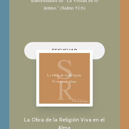
transformador de “La Verdad en lo
íntimo.” (Salmo 51:6)
Biblioteca de los Amigos
ESCUCHAR
S
R
La Obra de la Religión
Viva en el Alma
La Obra de la Religión Viva en el
Alma