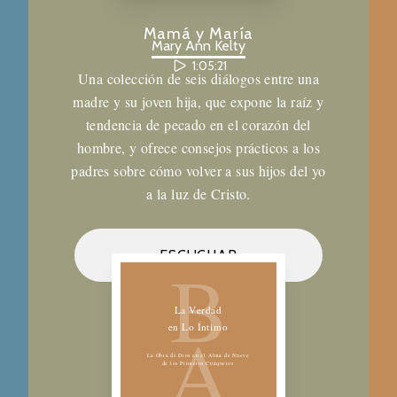
Mamá y María
Mary Ann Kelty
1:05:21
Una colección de seis diálogos entre una
madre y su joven hija, que expone la raíz y
tendencia de pecado en el corazón del
hombre, y ofrece consejos prácticos a los
padres sobre cómo volver a sus hijos del yo
a la luz de Cristo.
Biblioteca de los Amigos
ESCUCHAR
B
La Verdad
A
en Lo Íntimo
La Obra de Dios en el Alma de Nueve
de los Primeros Cuáqueros