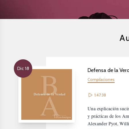
Au
Biblioteca de los Amigos
B
Dic 18
Defensa de la Ver
Compilaciones
A
Defensa de la Verdad
1:47:38
Una explicación sucin
y prácticas de los Am
Alexander Pyot, Wil