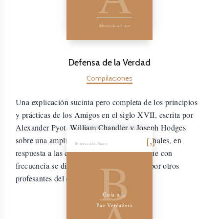
Biblioteca de los Amigos
Defensa de la Verdad
Compilaciones
Una explicación sucinta pero completa de los principios
y prácticas de los Amigos en el siglo XVII, escrita por
Alexander Pyot, William Chandler y Joseph Hodges
sobre una amplia variedad de temas doctrinales, en
Biblioteca de los Amigos
respuesta a las calumnias y acusaciones que con
B
frecuencia se dirigían contra la Sociedad por otros
profesantes del cristianismo.
A
Guía a la
Paz Verdadera