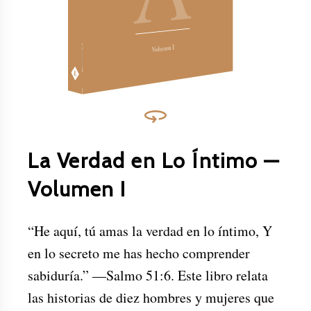
existe para compartir de forma gratuita los escritos de los primeros miembros de la Sociedad Religiosa de Amigos (Cuáqueros), creyendo que ninguna otra colección de escritos cristianos demuestra de manera más clara o convincente el poder transformador del evangelio de Jesucristo.
Descarga este y otros libros gratis en
www.bibliotecadelosamigos.org
.
Volumen I
La Verdad en Lo Íntimo —
Volumen I
“He aquí, tú amas la verdad en lo íntimo, Y
en lo secreto me has hecho comprender
sabiduría.” —Salmo 51:6. Este libro relata
las historias de diez hombres y mujeres que