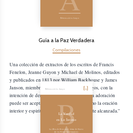
Biblioteca de los Amigos
Guía a la Paz Verdadera
Compilaciones
Una colección de extractos de los escritos de Francis
Fenelon, Jeanne Guyon y Michael de Molinos, editados
y publicados en 1813 por William Backhouse y James
Janson, miembros de la Sociedad de Amigos, con la
Biblioteca de los Amigos
intención de demostrar cómo “la verdadera adoración
B
puede ser aceptablemente realizada, y cómo la oración
interior y espiritual puede ser correctamente alcanzada.”
La Verdad
en Lo Íntimo
La Obra de Dios en el Alma de Nueve
de los Primeros Cuáqueros