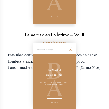
A
Volumen II
La Verdad en Lo Íntimo — Vol. II
Compilaciones
Biblioteca de los Amigos
Este libro contiene los relatos autobiográficos de nueve
B
hombres y mujeres que experimentaron el poder
transformador de “La Verdad en lo íntimo.” (Salmo 51:6)
La Verdad
A
en Lo Íntimo
La Obra de Dios en el Alma de Nueve
de los Primeros Cuáqueros
Volumen III