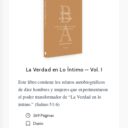
B
La Verdad en Lo Íntimo, Vol. I
La Verdad
A
en Lo Íntimo
La Obra de Dios en el Alma de Diez
de los Primeros Cuáqueros
Volumen I
La Verdad en Lo Íntimo — Vol. I
Este libro contiene los relatos autobiográficos
de diez hombres y mujeres que experimentaron
el poder transformador de “La Verdad en lo
íntimo.” (Salmo 51:6)
269 Páginas
Diario