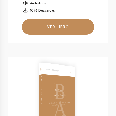
Audiolibro
1076
Descargas
VER LIBRO
Biblioteca de los Amigos
B
La Verdad en Lo Íntimo, Vol. II
La Verdad
A
en Lo Íntimo
La Obra de Dios en el Alma de Nueve
de los Primeros Cuáqueros