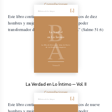
Compilaciones
Biblioteca de los Amigos
Este libro contiene los relatos autobiográficos de diez
B
hombres y mujeres que experimentaron el poder
transformador de “La Verdad en lo íntimo.” (Salmo 51:6)
La Verdad
A
en Lo Íntimo
La Obra de Dios en el Alma de Nueve
de los Primeros Cuáqueros
Volumen II
La Verdad en Lo Íntimo — Vol. II
Compilaciones
Biblioteca de los Amigos
Este libro contiene los relatos autobiográficos de nueve
hombres y mujeres que experimentaron el poder