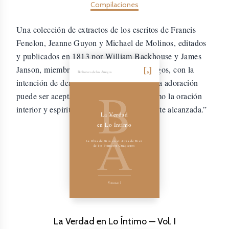
Compilaciones
Una colección de extractos de los escritos de Francis
Fenelon, Jeanne Guyon y Michael de Molinos, editados
y publicados en 1813 por William Backhouse y James
Janson, miembros de la Sociedad de Amigos, con la
Biblioteca de los Amigos
intención de demostrar cómo “la verdadera adoración
B
puede ser aceptablemente realizada, y cómo la oración
interior y espiritual puede ser correctamente alcanzada.”
La Verdad
A
en Lo Íntimo
La Obra de Dios en el Alma de Diez
de los Primeros Cuáqueros
Volumen I
La Verdad en Lo Íntimo — Vol. I