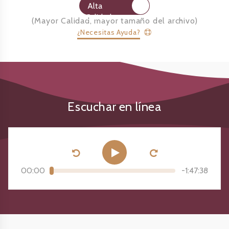
Alta
Calidad
(
Mayor Calidad, mayor tamaño del archivo
)
¿Necesitas Ayuda?
Escuchar en línea
00:00
-
1:47:38