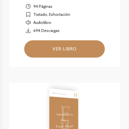
94 Páginas
Tratado, Exhortación
Audiolibro
694
Descargas
VER LIBRO
Biblioteca de los Amigos
F
Selección de la
H
Vida de
Francis Howgill