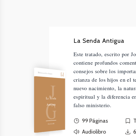
La Senda Antigua
Este tratado, escrito por J
contiene profundos coment
consejos sobre los importa
Biblioteca de los Amigos
crianza de los hijos en el 
J
nuevo nacimiento, la natur
espiritual y la diferencia e
G
La Senda
falso ministerio.
Antigua
99 Páginas
T
John Griffith
Audiolibro