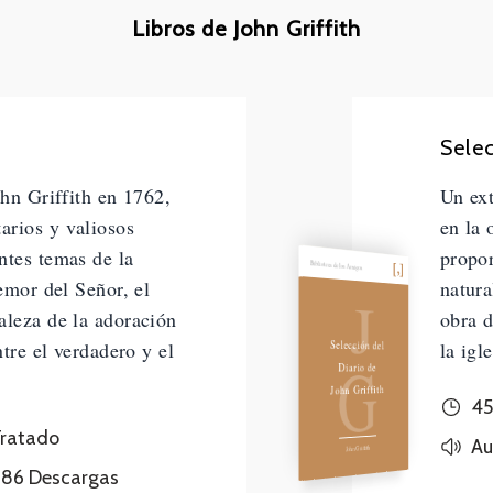
Libros de John Griffith
Selec
ohn Griffith en 1762,
Un ext
arios y valiosos
en la 
ntes temas de la
propor
Biblioteca de los Amigos
temor del Señor, el
natura
J
aleza de la adoración
obra d
Selección del
ntre el verdadero y el
la igle
G
Diario de
John Griffith
45
ratado
Au
John Griffith
686
Descargas